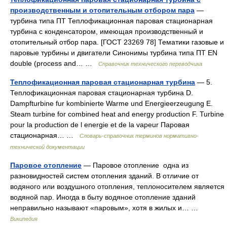
производственным и отопительным отбором пара
—
турбина типа ПТ Теплофикационная паровая стационарная
турбина с конденсатором, имеющая производственный и
отопительный отбор пара. [ГОСТ 23269 78] Тематики газовые и
паровые турбины и двигатели Синонимы турбина типа ПТ EN
double (process and… …
Справочник технического переводчика
Теплофикационная паровая стационарная турбина
— 5.
Теплофикационная паровая стационарная турбина D.
Dampfturbine fur kombinierte Warme und Energieerzeugung E.
Steam turbine for combined heat and energy production F. Turbine
pour la production de l energie et de la vapeur Паровая
стационарная… …
Словарь-справочник терминов нормативно-
технической документации
Паровое отопление
— Паровое отопление одна из
разновидностей систем отопления зданий. В отличие от
водяного или воздушного отопления, теплоносителем является
водяной пар. Иногда в быту водяное отопление зданий
неправильно называют «паровым», хотя в жилых и… …
Википедия