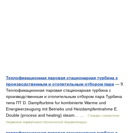
Теплофикационная паровая стационарная турбина с
производственным и отопительным отбором пара
— 9.
Теплофикационная паровая стационарная турбина с
производственным и отопительным отбором пара Турбина
типа ПТ D. Dampfturbine fur kombinierte Warme und
Energieerzeugung mit Betriebs und Heizdampfentnahme E.
Double (process and heating) steam… …
Словарь-справочник
терминов нормативно-технической документации
теплофикационная паровая стационарная турбина с